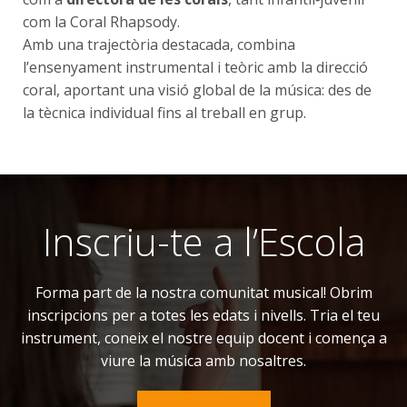
com la Coral Rhapsody.
Amb una trajectòria destacada, combina
l’ensenyament instrumental i teòric amb la direcció
coral, aportant una visió global de la música: des de
la tècnica individual fins al treball en grup.
Inscriu-te a l’Escola
Forma part de la nostra comunitat musical! Obrim
inscripcions per a totes les edats i nivells. Tria el teu
instrument, coneix el nostre equip docent i comença a
viure la música amb nosaltres.