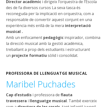
Director acadèmic
i dirigeix l’orquestra de l’Escola
des de fa diversos cursos La seva tasca és
reconeguda per la implicació en orquestra, com a
responsable de convertir aquest conjunt en una
experiència més enllà de la mera
interpretació
musical .
Amb un enfocament
pedagògic
inspirador, combina
la direcció musical amb la gestió acadèmica,
treballant a prop dels estudiants i estructurant
un
projecte formatiu
sòlid i consolidat.
PROFESSORA DE LLENGUATGE MUSICAL
Maribel Puchades
Cap d’estudis
i professora de
flauta
travessera
i
llenguatge musical
. També exerceix
com a
directora de les corals
, tant infantil‑juvenil