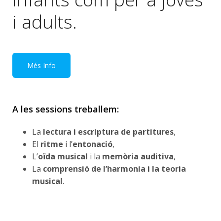
i adults.
Més Info
A les sessions treballem:
La
lectura i escriptura de partitures
,
El
ritme
i l’
entonació
,
L’
oïda musical
i la
memòria auditiva
,
La
comprensió de l’harmonia i la teoria
musical
.