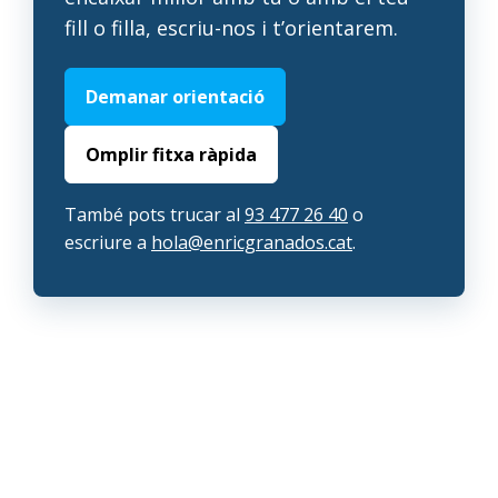
fill o filla, escriu-nos i t’orientarem.
Demanar orientació
Omplir fitxa ràpida
També pots trucar al
93 477 26 40
o
escriure a
hola@enricgranados.cat
.