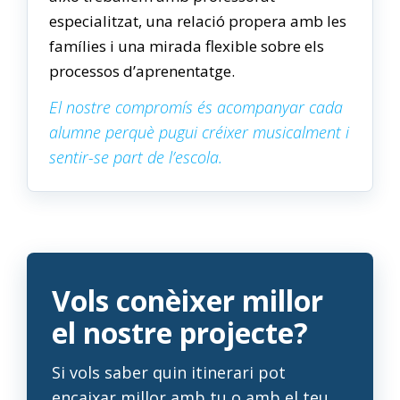
especialitzat, una relació propera amb les
famílies i una mirada flexible sobre els
processos d’aprenentatge.
El nostre compromís és acompanyar cada
alumne perquè pugui créixer musicalment i
sentir-se part de l’escola.
Vols conèixer millor
el nostre projecte?
Si vols saber quin itinerari pot
encaixar millor amb tu o amb el teu