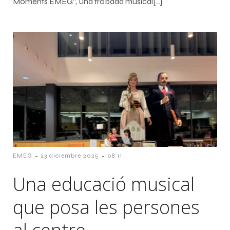
Moments EMEG”, una trobada musical[…]
-
-
EMEG
23 diciembre 2025
08:11
Una educació musical
que posa les persones