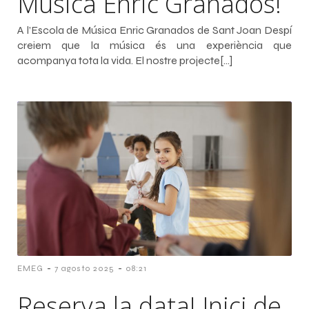
Música Enric Granados!
A l’Escola de Música Enric Granados de Sant Joan Despí
creiem que la música és una experiència que
acompanya tota la vida. El nostre projecte[…]
-
-
EMEG
7 agosto 2025
08:21
Reserva la data! Inici de