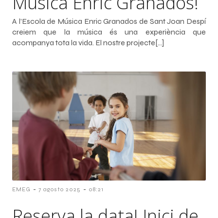
Música Enric Granados!
A l’Escola de Música Enric Granados de Sant Joan Despí
creiem que la música és una experiència que
acompanya tota la vida. El nostre projecte[…]
-
-
EMEG
7 agosto 2025
08:21
Reserva la data! Inici de