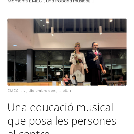
Moments EMEG”, una trobada musical[…]
-
-
EMEG
23 diciembre 2025
08:11
Una educació musical
que posa les persones