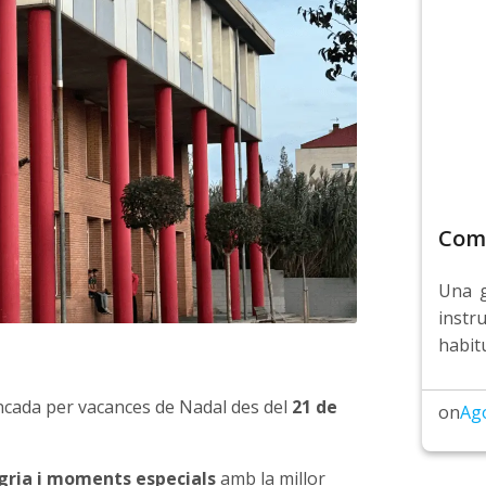
Com 
Una g
instr
habit
ncada per vacances de Nadal des del
21 de
on
Ag
egria i moments especials
amb la millor