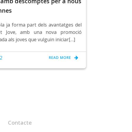
 amb descomptes per a nous
mnes
ola ja forma part dels avantatges del
et Jove, amb una nova promoció
da als joves que vulguin iniciar[…]
 2
READ MORE
Contacte