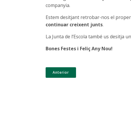
companyia.
Estem desitjant retrobar-nos el prope
continuar creixent junts
.
La Junta de l’Escola també us desitja u
Bones Festes i Feliç Any Nou!
Anterior