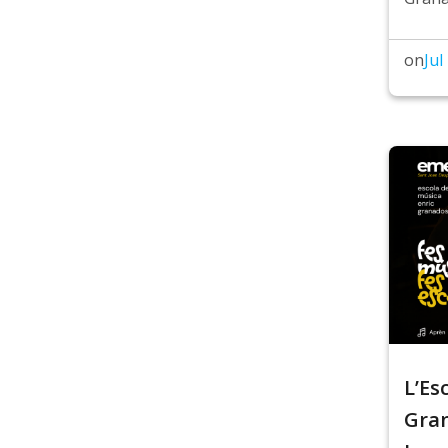
on
Jul
L’Es
Gran