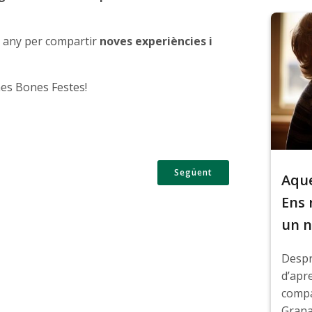
r any per compartir
noves experiències i
nes Bones Festes!
Següent
Aque
Ens 
un n
Des
d’ap
compa
Grana