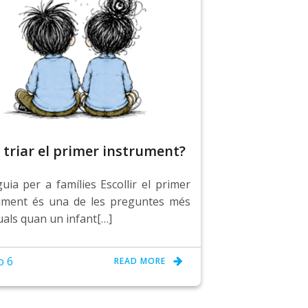
triar el primer instrument?
uia per a famílies Escollir el primer
ument és una de les preguntes més
uals quan un infant[…]
o 6
READ MORE