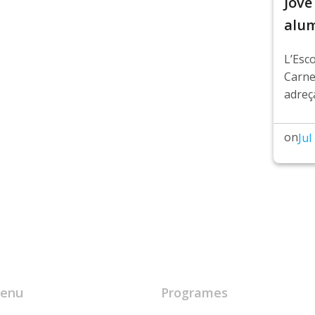
Jove
alu
L’Esc
Carn
adreça
on
Jul
enu
Programes