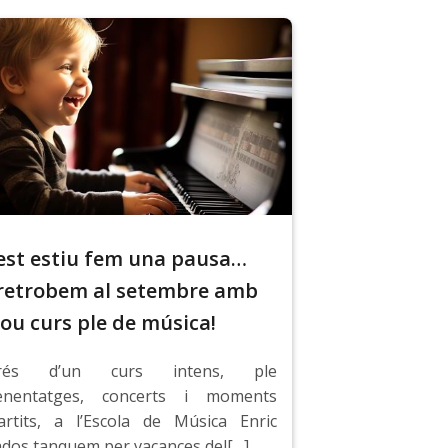
st estiu fem una pausa…
retrobem al setembre amb
ou curs ple de música!
prés d’un curs intens, ple
renentatges, concerts i moments
rtits, a l’Escola de Música Enric
dos tanquem per vacances del[…]